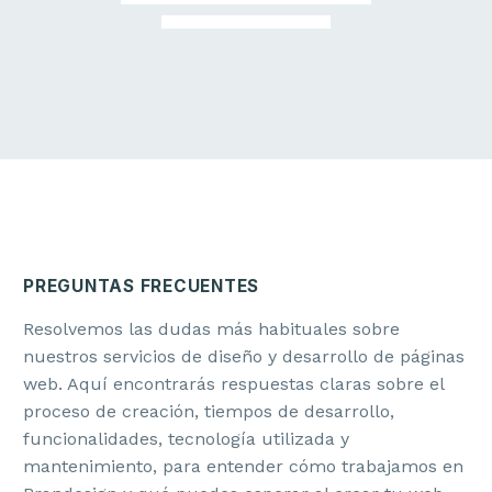
PATRICIA V.
Scaleup SaaS
Head of Marketing
«La auditoría nos permitió alinear producto, marketing y
ventas bajo una misma narrativa de marca.»
PREGUNTAS FRECUENTES
Resolvemos las dudas más habituales sobre
nuestros servicios de diseño y desarrollo de páginas
web. Aquí encontrarás respuestas claras sobre el
proceso de creación, tiempos de desarrollo,
funcionalidades, tecnología utilizada y
JAIME DEL SOLAR
mantenimiento, para entender cómo trabajamos en
Zizer