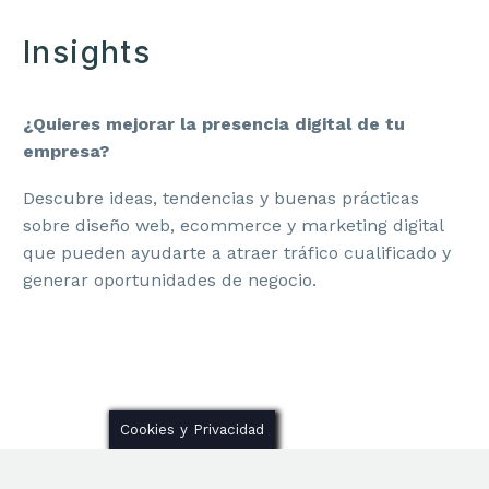
Insights
¿Quieres mejorar la presencia digital de tu
empresa?
ANA T.
Consultoría estratégica
Fundadora
Descubre ideas, tendencias y buenas prácticas
sobre diseño web, ecommerce y marketing digital
«Nivel de profundidad que no esperaba. No solo
diagnostican, te dan exactamente lo que necesitas para
que pueden ayudarte a atraer tráfico cualificado y
actuar.»
generar oportunidades de negocio.
Cookies y Privacidad