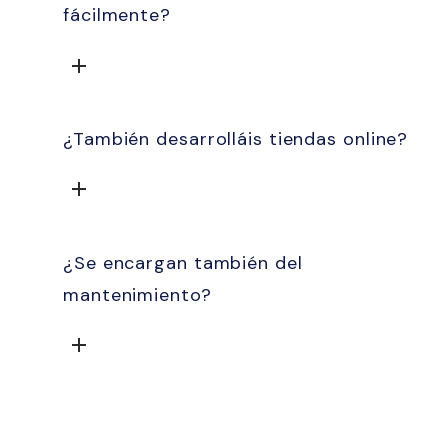
fácilmente?
¿También desarrolláis tiendas online?
HORACIO H.
¿Se encargan también del
Tequetapas
CEO
mantenimiento?
«Pensábamos que nuestro problema era de producto. Era
de marca. La auditoría lo dejó clarísimo desde el primer
entregable.»