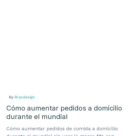
a
domicilio
durante
el
mundial
By
Brandesign
Cómo aumentar pedidos a domicilio
durante el mundial
Cómo aumentar pedidos de comida a domicilio