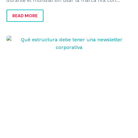
durante el mundial sin usar la marca fifa con
campañas legales, visibles y orientadas a ventas.
READ MORE
Qué
estructura
debe
tener
una
newsletter
corporativa