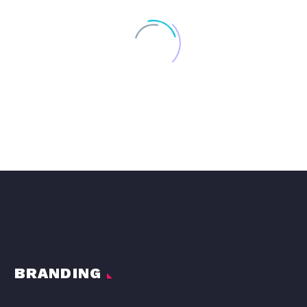
DISEÑO GRAFICO DE LA LÍNEA DE PRODUCTOS DE PIENSO PARA PERROS DOG#1
DOG#1
BRANDING