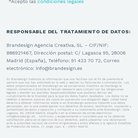
*Acepto las
condiciones legales
RESPONSABLE DEL TRATAMIENTO DE DATOS:
Brandesign Agencia Creativa, SL – CIF/NIF:
B86921467, Dirección postal: C/ Lagasca 95, 28006
Madrid (España), Teléfono: 91 423 70 72, Correo
electrónico: info@brandesign.es
En Brandesign tratamos la información que nos facilitas con el fin de prestarte el
servicio que nos has solicitado en la web y realizar su facturación o contratación. Los
datos proporcionados en brandesign.es se conservarán mientras se mantenga la
relación comercial o durante el tiempo necesario para cumplir con las obligaciones
legales y atender las posibles responsabilidades que pudieran derivar del
cumplimiento de la finalidad para la que los datos fueron recabados. Los datos no se
cederán a terceros salvo en los casos en que exista una obligación legal. Usted tiene
derecho a obtener información sobre si en Brandesign estamos tratando sus datos
personales, por lo que puede ejercer sus derechos de acceso, rectificación, supresión y
portabilidad de datos y oposición y limitación a su tratamiento ante Brandesign: Calle
Lagasca, 95, 28006 Madrid, España o en la dirección de correo electrónico
info@brandesign.es, . Asimismo, y especialmente si considera que no ha obtenido
satisfacción plena en el ejercicio de sus derechos, podrá presentar una reclamación
ante la autoridad nacional de control dirigiéndose a estos efectos a la Agencia Española
de Protección de Datos, C/ Jorge Juan, 6 – 28001 Madrid.