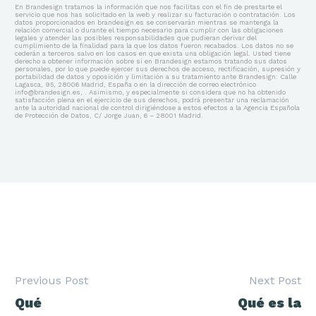
En Brandesign tratamos la información que nos facilitas con el fin de prestarte el
servicio que nos has solicitado en la web y realizar su facturación o contratación. Los
datos proporcionados en brandesign.es se conservarán mientras se mantenga la
relación comercial o durante el tiempo necesario para cumplir con las obligaciones
legales y atender las posibles responsabilidades que pudieran derivar del
cumplimiento de la finalidad para la que los datos fueron recabados. Los datos no se
cederán a terceros salvo en los casos en que exista una obligación legal. Usted tiene
derecho a obtener información sobre si en Brandesign estamos tratando sus datos
personales, por lo que puede ejercer sus derechos de acceso, rectificación, supresión y
portabilidad de datos y oposición y limitación a su tratamiento ante Brandesign: Calle
Lagasca, 95, 28006 Madrid, España o en la dirección de correo electrónico
info@brandesign.es, . Asimismo, y especialmente si considera que no ha obtenido
satisfacción plena en el ejercicio de sus derechos, podrá presentar una reclamación
ante la autoridad nacional de control dirigiéndose a estos efectos a la Agencia Española
de Protección de Datos, C/ Jorge Juan, 6 – 28001 Madrid.
Previous Post
Next Post
Navegación
Qué
Qué es la
de
entradas