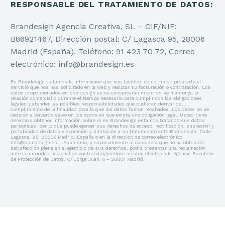
RESPONSABLE DEL TRATAMIENTO DE DATOS:
Brandesign Agencia Creativa, SL – CIF/NIF:
B86921467, Dirección postal: C/ Lagasca 95, 28006
Madrid (España), Teléfono: 91 423 70 72, Correo
electrónico: info@brandesign.es
En Brandesign tratamos la información que nos facilitas con el fin de prestarte el
servicio que nos has solicitado en la web y realizar su facturación o contratación. Los
datos proporcionados en brandesign.es se conservarán mientras se mantenga la
relación comercial o durante el tiempo necesario para cumplir con las obligaciones
legales y atender las posibles responsabilidades que pudieran derivar del
cumplimiento de la finalidad para la que los datos fueron recabados. Los datos no se
cederán a terceros salvo en los casos en que exista una obligación legal. Usted tiene
derecho a obtener información sobre si en Brandesign estamos tratando sus datos
personales, por lo que puede ejercer sus derechos de acceso, rectificación, supresión y
portabilidad de datos y oposición y limitación a su tratamiento ante Brandesign: Calle
Lagasca, 95, 28006 Madrid, España o en la dirección de correo electrónico
info@brandesign.es, . Asimismo, y especialmente si considera que no ha obtenido
satisfacción plena en el ejercicio de sus derechos, podrá presentar una reclamación
ante la autoridad nacional de control dirigiéndose a estos efectos a la Agencia Española
de Protección de Datos, C/ Jorge Juan, 6 – 28001 Madrid.