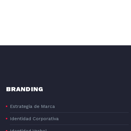
BRANDING
DISEÑO GRAFICO DE LA LÍNEA DE PRODUCTOS DE PIENSO PARA PERROS DOG#1
Estrategia de Marca
Identidad Corporativa
DOG#1
Identidad Verbal