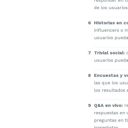
responder en t
de los usuarios
Historias en c
influencers o m
usuarios pueda
Trivial social:
c
usuarios pueda
Encuestas y v
las que los us
los resultados 
Q&A en vivo:
re
respuestas en 
preguntas en t
inmediatas.