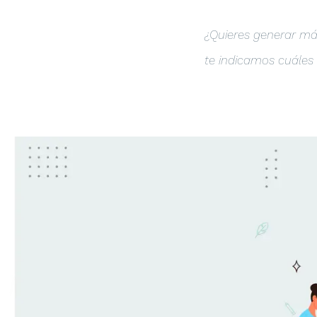
¿Quieres generar má
te indicamos cuáles