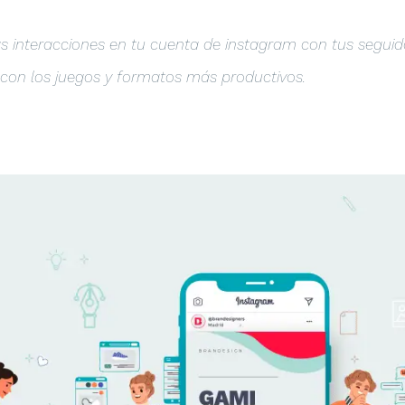
s interacciones en tu cuenta de instagram con tus segui
 con los juegos y formatos más productivos.