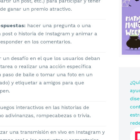
rtir un post, etc.) para participar y tener
de ganar un premio atractivo.
espuestas:
hacer una pregunta o una
 post o historia de Instagram y animar a
responder en los comentarios.
 un desafío en el que los usuarios deban
area o realizar una acción específica
n paso de baile o tomar una foto en un
¿Qui
ado) y etiquetar a amigos para que
ayu
ipen.
dise
cont
uegos interactivos en las historias de
estr
o adivinanzas, rompecabezas o trivia.
red
izar una transmisión en vivo en Instagram y