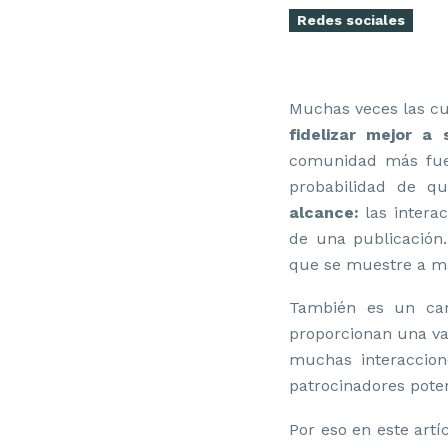
Redes sociales
Muchas veces las cu
fidelizar mejor a
comunidad más fuer
probabilidad de q
alcance:
las intera
de una publicación
que se muestre a má
También es un can
proporcionan una va
muchas interaccion
patrocinadores poten
Por eso en este art