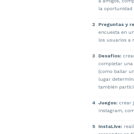
a amigos, compa
la oportunidad 
Preguntas y r
encuesta en un
los usuarios a 
Desafíos:
crear
completar una t
(como bailar u
lugar determin
también partic
Juegos:
crear j
Instagram, com
InstaLive:
real