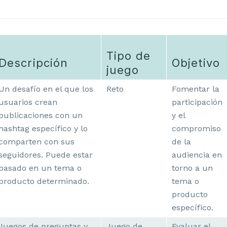
Tipo de
Descripción
Objetivo
juego
Un desafío en el que los
Reto
Fomentar la
usuarios crean
participación
publicaciones con un
y el
hashtag específico y lo
compromiso
comparten con sus
de la
seguidores. Puede estar
audiencia en
basado en un tema o
torno a un
producto determinado.
tema o
producto
específico.
Juegos de preguntas y
Juego de
Evaluar el