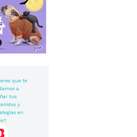
eres que te
damos a
ñar tus
enidos y
ategias en
es?