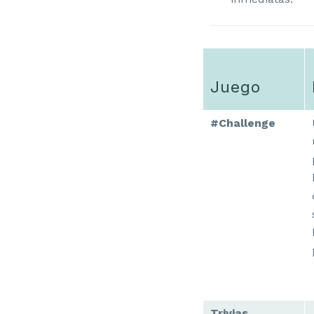
Juego
#Challenge
Trivias