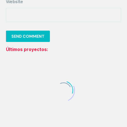
Website
DISEÑO GRÁFICO
SEND COMMENT
Diseño Gráfico
Últimos proyectos:
Diseño Editorial
Carteles Publicitarios
Campañas Creativas
Diseño de Stands para Ferias
Diseño de Infografías