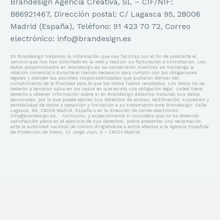
Brandesign Agencia Creativa, SL – CIF/NIF:
B86921467, Dirección postal: C/ Lagasca 95, 28006
Madrid (España), Teléfono: 91 423 70 72, Correo
electrónico: info@brandesign.es
En Brandesign tratamos la información que nos facilitas con el fin de prestarte el
servicio que nos has solicitado en la web y realizar su facturación o contratación. Los
datos proporcionados en brandesign.es se conservarán mientras se mantenga la
relación comercial o durante el tiempo necesario para cumplir con las obligaciones
legales y atender las posibles responsabilidades que pudieran derivar del
cumplimiento de la finalidad para la que los datos fueron recabados. Los datos no se
cederán a terceros salvo en los casos en que exista una obligación legal. Usted tiene
derecho a obtener información sobre si en Brandesign estamos tratando sus datos
personales, por lo que puede ejercer sus derechos de acceso, rectificación, supresión y
portabilidad de datos y oposición y limitación a su tratamiento ante Brandesign: Calle
Lagasca, 95, 28006 Madrid, España o en la dirección de correo electrónico
info@brandesign.es, . Asimismo, y especialmente si considera que no ha obtenido
satisfacción plena en el ejercicio de sus derechos, podrá presentar una reclamación
ante la autoridad nacional de control dirigiéndose a estos efectos a la Agencia Española
de Protección de Datos, C/ Jorge Juan, 6 – 28001 Madrid.