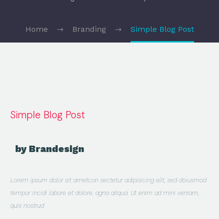
Home
Branding
Simple Blog Post
Simple Blog Post
by Brandesign
Lorem ipsum dolor sit ametcon sectetur adipisicing elit, sed doiusmod
tempor incidi labore et dolore. agna aliqua. Ut enim ad mini veniam,
quis nostrud