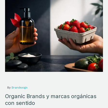
Brands
y
marcas
orgánicas
con
sentido
By
Brandesign
Organic Brands y marcas orgánicas
con sentido