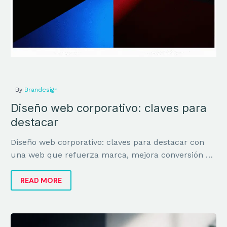
By
Brandesign
Diseño web corporativo: claves para
destacar
Diseño web corporativo: claves para destacar con
una web que refuerza marca, mejora conversión y
transmite valor real al negocio.
READ MORE
Organic