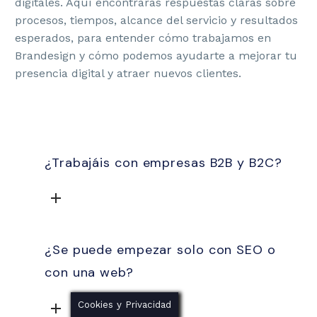
digitales. Aquí encontrarás respuestas claras sobre
procesos, tiempos, alcance del servicio y resultados
JAIME DEL SOLAR
esperados, para entender cómo trabajamos en
Zizer
Brandesign y cómo podemos ayudarte a mejorar tu
Director
presencia digital y atraer nuevos clientes.
Brandesign se ha convertido en un partner creativo clave
para ZIZER. Destacamos su rapidez, facilidad para
colaborar y capacidad para entender el negocio. Seguimos
trabajando juntos porque siempre responden con
implicación, criterio y resultados.
¿Trabajáis con empresas B2B y B2C?
¿Se puede empezar solo con SEO o
con una web?
LAURA M.
Cookies y Privacidad
Tequel