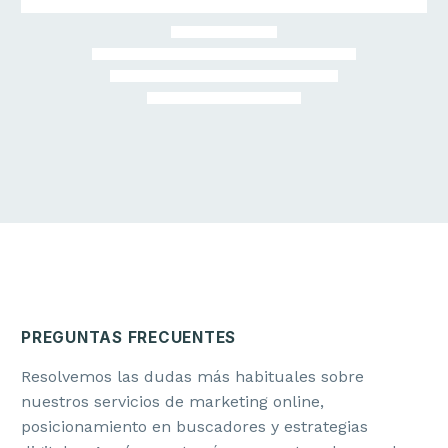
PATRICIA V.
Scaleup SaaS
Head of Marketing
«La auditoría nos permitió alinear producto, marketing y
ventas bajo una misma narrativa de marca.»
PREGUNTAS FRECUENTES
Resolvemos las dudas más habituales sobre
nuestros servicios de marketing online,
posicionamiento en buscadores y estrategias