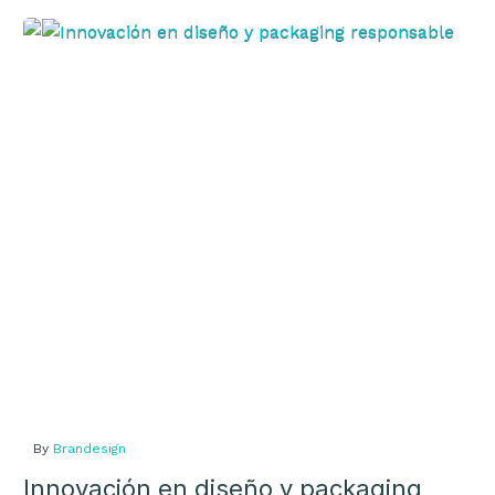
más
de
Innovación
utilizadas
instagram
en
por las
diseño
y
empresas
packaging
responsable
By
Brandesign
Innovación en diseño y packaging