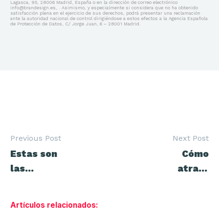
Lagasca, 95, 28006 Madrid, España o en la dirección de correo electrónico
info@brandesign.es, . Asimismo, y especialmente si considera que no ha obtenido
satisfacción plena en el ejercicio de sus derechos, podrá presentar una reclamación
ante la autoridad nacional de control dirigiéndose a estos efectos a la Agencia Española
de Protección de Datos, C/ Jorge Juan, 6 – 28001 Madrid.
Previous Post
Next Post
Navegación
Estas son
Cómo
de
entradas
las
atraer
herramientas
clientes
para
con las
Artículos relacionados:
newsletters
publicaciones