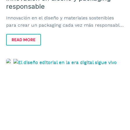
responsable
Innovación en el diseño y materiales sostenibles
para crear un packaging cada vez más responsable,
rentable y alineado con la marca.
READ MORE
El
diseño
editorial
en
la
era
digital
sigue
vivo