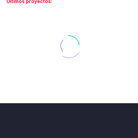
Últimos proyectos:
DISEÑO GRAFICO DE LA LÍNEA DE PRODUCTOS DE PIENSO PARA PERROS DOG#1
DOG#1